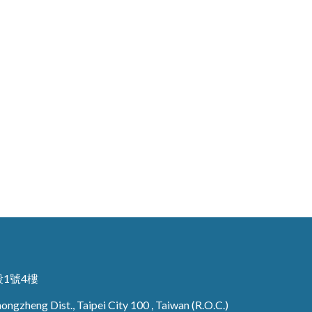
段1號4樓
 Zhongzheng Dist., Taipei City 100 , Taiwan (R.O.C.)