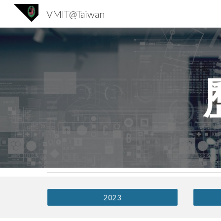
VMIT@Taiwan
Sk
2023