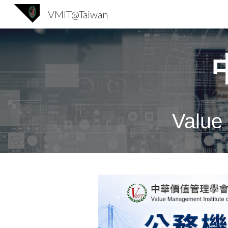
VMIT@Taiwan
Sk
Value