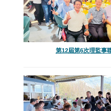
第12屆第
6
次
理監事