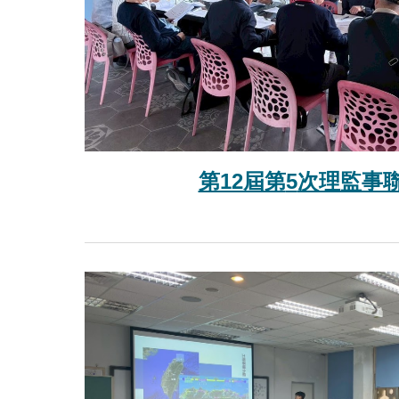
第12屆第
5
次理監事