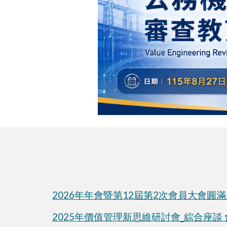
2026年
年會暨第12屆第
2
次會員大會
圓滿
2025年價值管理新思維研討會
_
綜合座談