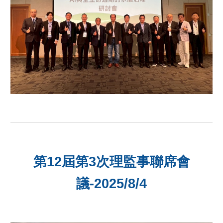
第12屆第
3
次理監事聯席會
議-2025/
8
/
4