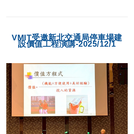
VMIT受邀新北交通局停車場建
設價值工程演講
-2025/1
2
/
1