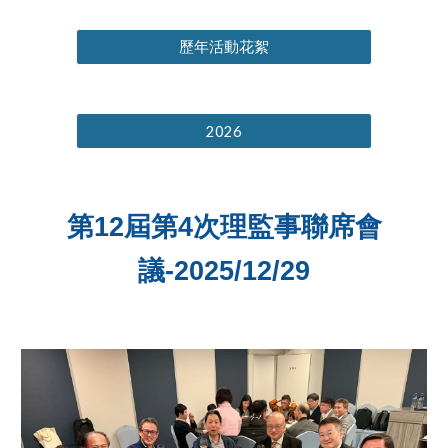
歷年活動花絮
2026
第12屆第
4
次理監事聯席會
議-2025/
12
/
29