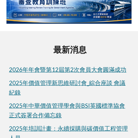
最新消息
2026年
年會暨第12屆第
2
次會員大會
圓滿成功
2025年價值管理新思維研討會
_
綜合座談 會議
紀錄
2025年中華價值管理學會與BSI英國標準協會
正式簽署合作備忘錄
2025
年
培訓計畫：
永續採購與碳價值工程管理